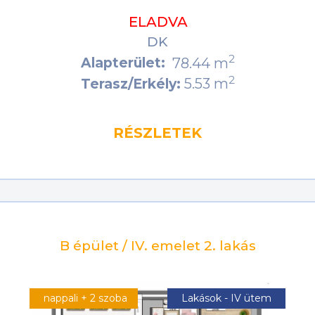
ELADVA
DK
2
Alapterület:
78.44 m
2
5.53 m
Terasz/Erkély:
RÉSZLETEK
B épület / IV. emelet 2. lakás
nappali + 2 szoba
Lakások - IV ütem