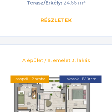
2
24.66 m
Terasz/Erkély:
RÉSZLETEK
A épület / II. emelet 3. lakás
nappali + 2 szoba
Lakások - IV ütem