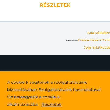
RÉSZLETEK
Adatvédelem
wwww
Cookie tájékoztató
Jogi nyilatkozat
© 2023. Favorit Lakópark Kft. – A képek illusztrációk!
A cookie-k segítenek a szolgáltatásaink
Adatvédelem
biztosításában. Szolgáltatásaink használatával
Cookie tájékoztató
Ön beleegyezik a cookie-k
Jogi nyilatkozat
alkalmazásába.
Részletek