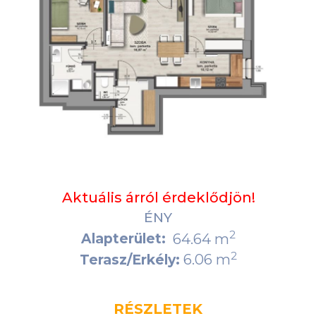
Aktuális árról érdeklődjön!
ÉNY
2
Alapterület:
64.64 m
2
6.06 m
Terasz/Erkély:
RÉSZLETEK