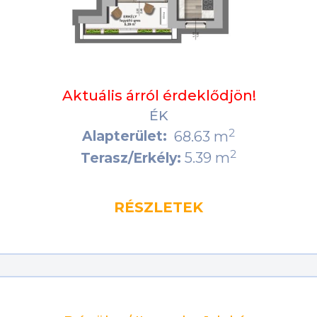
Aktuális árról érdeklődjön!
ÉK
2
Alapterület:
68.63 m
2
5.39 m
Terasz/Erkély:
RÉSZLETEK