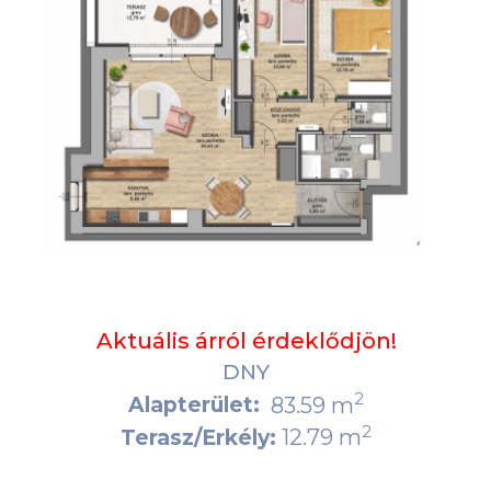
Aktuális árról érdeklődjön!
DNY
2
Alapterület:
83.59 m
2
12.79 m
Terasz/Erkély: