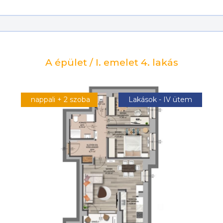
A épület / I. emelet 4. lakás
nappali + 2 szoba
Lakások - IV ütem