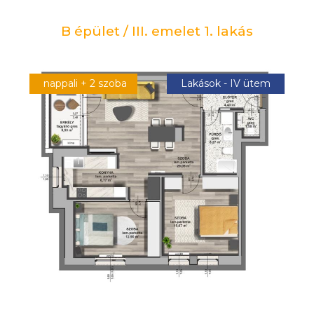
B épület / III. emelet 1. lakás
nappali + 2 szoba
Lakások - IV ütem