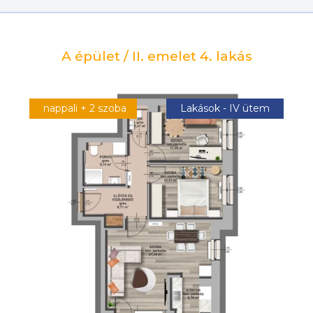
A épület / II. emelet 4. lakás
nappali + 2 szoba
Lakások - IV ütem