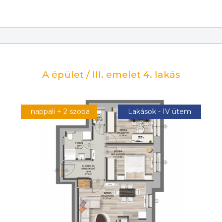
A épület / III. emelet 4. lakás
nappali + 2 szoba
Lakások - IV ütem