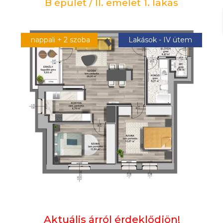
B épület / II. emelet 1. lakás
nappali + 2 szoba
Lakások - IV ütem
Aktuális árról érdeklődjön!