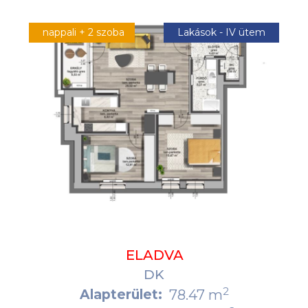
nappali + 2 szoba
Lakások - IV ütem
ELADVA
DK
2
Alapterület:
78.47 m