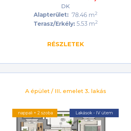
DK
2
Alapterület:
78.46 m
2
5.53 m
Terasz/Erkély:
RÉSZLETEK
A épület / III. emelet 3. lakás
nappali + 2 szoba
Lakások - IV ütem