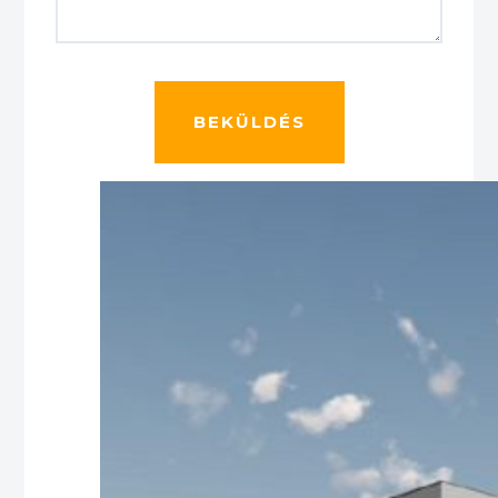
A
L
T
E
R
N
A
T
I
V
E
: