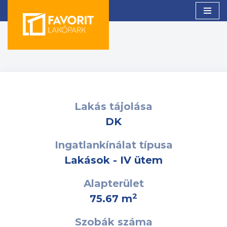
Skip
to
content
Lakás tájolása
DK
Ingatlankínálat típusa
Lakások - IV ütem
Alapterület
2
75.67 m
Szobák száma