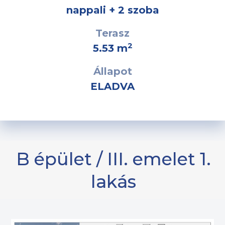
nappali + 2 szoba
Terasz
2
5.53 m
Állapot
ELADVA
B épület / III. emelet 1.
lakás