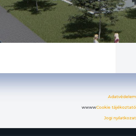
Adatvédelem
wwww
Cookie tájékoztató
Jogi nyilatkozat