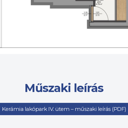
Műszaki leírás
Kerámia lakópark IV. ütem – műszaki leírás (PDF)