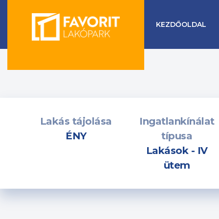
KEZDŐOLDAL
Skip
to
content
Lakás tájolása
Ingatlankínálat
ÉNY
típusa
Lakások - IV
ütem