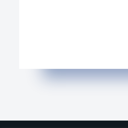
L
T
E
R
N
A
T
I
V
E
: