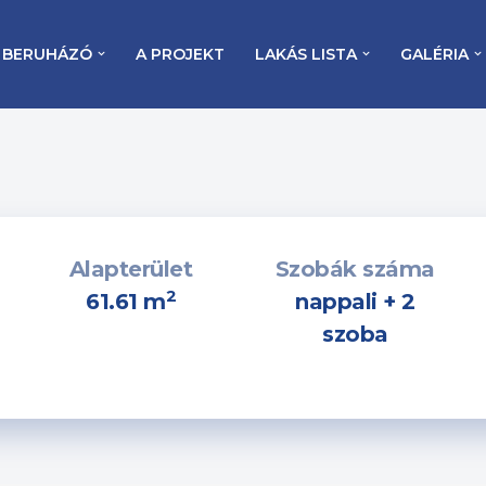
BERUHÁZÓ
A PROJEKT
LAKÁS LISTA
GALÉRIA
Alapterület
Szobák száma
2
61.61 m
nappali + 2
szoba