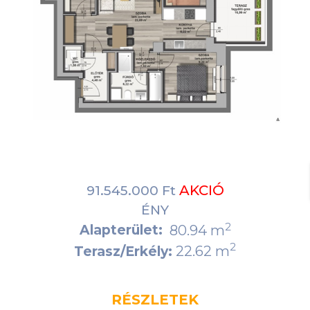
AKCIÓ
91.545.000 Ft
ÉNY
2
Alapterület:
80.94 m
2
22.62 m
Terasz/Erkély:
RÉSZLETEK