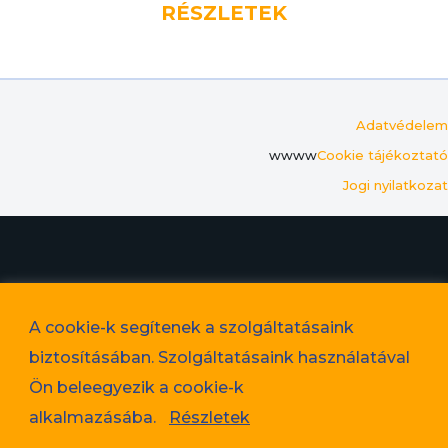
RÉSZLETEK
Adatvédelem
wwww
Cookie tájékoztató
Jogi nyilatkozat
© 2023. Favorit Lakópark Kft. – A képek illusztrációk!
A cookie-k segítenek a szolgáltatásaink
Adatvédelem
biztosításában. Szolgáltatásaink használatával
Cookie tájékoztató
Ön beleegyezik a cookie-k
Jogi nyilatkozat
alkalmazásába.
Részletek