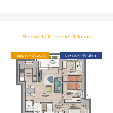
B épület / II. emelet 3. lakás
nappali + 3 szoba
Lakások - IV ütem