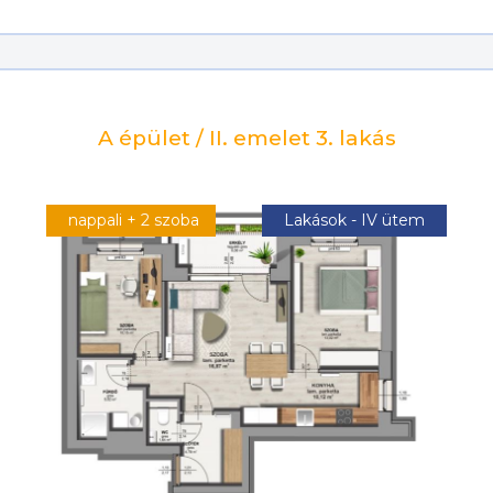
A épület / II. emelet 3. lakás
nappali + 2 szoba
Lakások - IV ütem