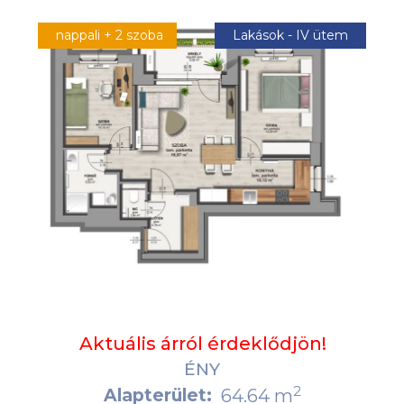
nappali + 2 szoba
Lakások - IV ütem
Aktuális árról érdeklődjön!
ÉNY
2
Alapterület:
64.64 m