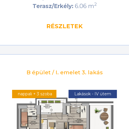
2
6.06 m
Terasz/Erkély:
RÉSZLETEK
B épület / I. emelet 3. lakás
nappali + 3 szoba
Lakások - IV ütem