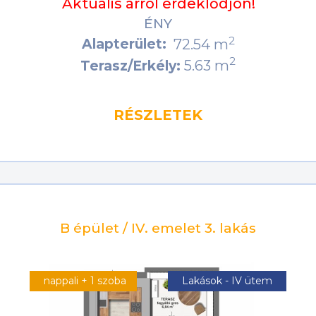
Aktuális árról érdeklődjön!
ÉNY
2
Alapterület:
72.54 m
2
5.63 m
Terasz/Erkély:
RÉSZLETEK
B épület / IV. emelet 3. lakás
nappali + 1 szoba
Lakások - IV ütem