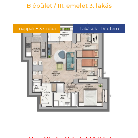
B épület / III. emelet 3. lakás
nappali + 3 szoba
Lakások - IV ütem