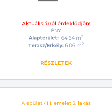
Aktuális árról érdeklődjön!
ÉNY
2
Alapterület:
64.64 m
2
6.06 m
Terasz/Erkély:
RÉSZLETEK
A épület / III. emelet 3. lakás