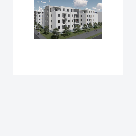
T
E
R
N
A
T
I
V
E
: