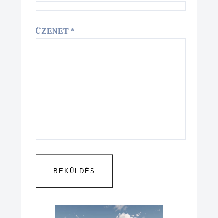
ÜZENET *
A
L