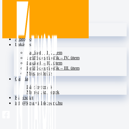
Skip to content
Kezdőoldal
Beruházó
Záév Zrt.
Megvalósult projekt képek
A projekt
Lakás lista
Lakások – IV. ütem
Beállók és tárolók – IV. ütem
Lakások – III. ütem
Beállók és tárolók – III. ütem
Műszaki leírás
Galéria
Látványtervek
Munkaközi képek
Kapcsolat
info@keramialakopark.hu