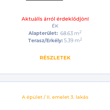
Aktuális árról érdeklődjön!
ÉK
2
Alapterület:
68.63 m
2
5.39 m
Terasz/Erkély:
RÉSZLETEK
A épület / II. emelet 3. lakás