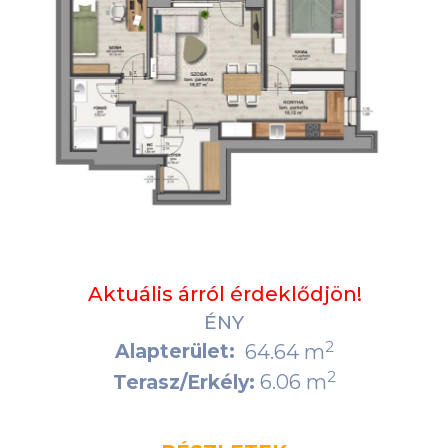
Aktuális árról érdeklődjön!
ÉNY
2
Alapterület:
64.64 m
2
6.06 m
Terasz/Erkély: