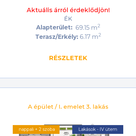
Aktuális árról érdeklődjön!
ÉK
2
Alapterület:
69.15 m
2
6.17 m
Terasz/Erkély:
RÉSZLETEK
A épület / I. emelet 3. lakás
nappali + 2 szoba
Lakások - IV ütem