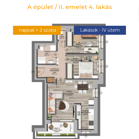
A épület / II. emelet 4. lakás
nappali + 2 szoba
Lakások - IV ütem