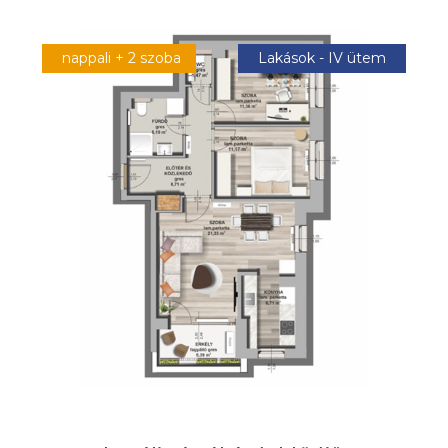
nappali + 2 szoba
Lakások - IV ütem