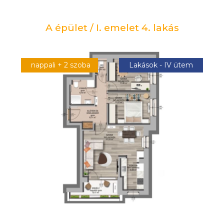
A épület / I. emelet 4. lakás
nappali + 2 szoba
Lakások - IV ütem