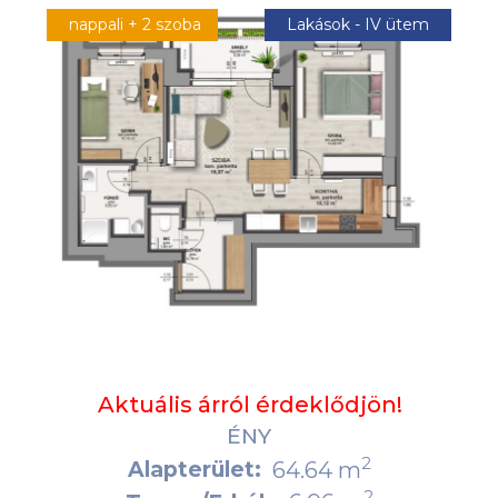
nappali + 2 szoba
Lakások - IV ütem
Aktuális árról érdeklődjön!
ÉNY
2
Alapterület:
64.64 m
2