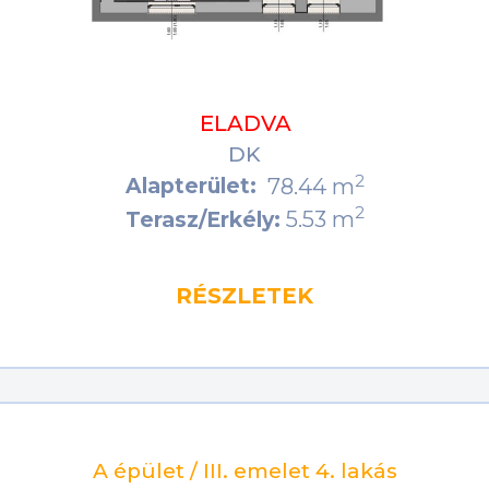
ELADVA
DK
2
Alapterület:
78.44 m
2
5.53 m
Terasz/Erkély:
RÉSZLETEK
A épület / III. emelet 4. lakás