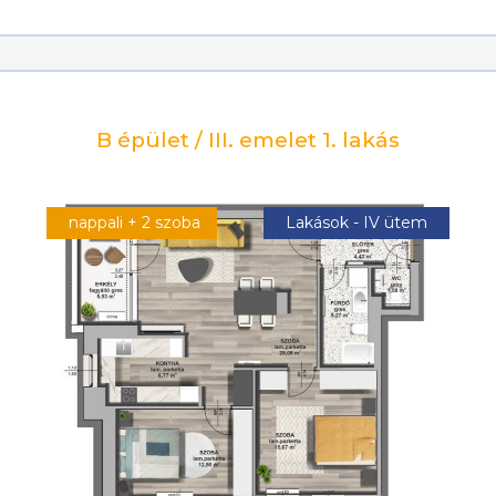
B épület / III. emelet 1. lakás
nappali + 2 szoba
Lakások - IV ütem