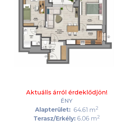
Aktuális árról érdeklődjön!
ÉNY
2
Alapterület:
64.61 m
2
6.06 m
Terasz/Erkély: