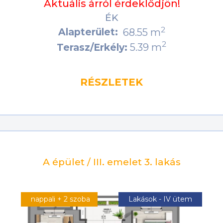
Aktuális árról érdeklődjön!
ÉK
2
Alapterület:
68.55 m
2
5.39 m
Terasz/Erkély:
RÉSZLETEK
A épület / III. emelet 3. lakás
nappali + 2 szoba
Lakások - IV ütem