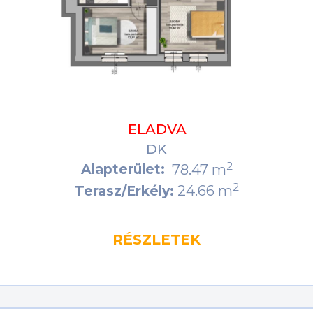
ELADVA
DK
2
Alapterület:
78.47 m
2
24.66 m
Terasz/Erkély:
RÉSZLETEK