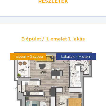
RÉSZLETEK
B épület / II. emelet 1. lakás
nappali + 2 szoba
Lakások - IV ütem