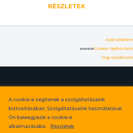
RÉSZLETEK
Adatvédelem
wwww
Cookie tájékoztató
Jogi nyilatkozat
© 2023. Favorit Lakópark Kft. – A képek illusztrációk!
A cookie-k segítenek a szolgáltatásaink
Adatvédelem
biztosításában. Szolgáltatásaink használatával
Cookie tájékoztató
Ön beleegyezik a cookie-k
Jogi nyilatkozat
alkalmazásába.
Részletek