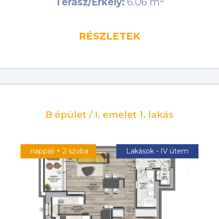
6.06 m
Terasz/Erkély:
RÉSZLETEK
B épület / I. emelet 1. lakás
nappali + 2 szoba
Lakások - IV ütem