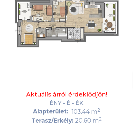
Aktuális árról érdeklődjön!
ÉNY - É - ÉK
2
Alapterület:
103.44 m
2
20.60 m
Terasz/Erkély: