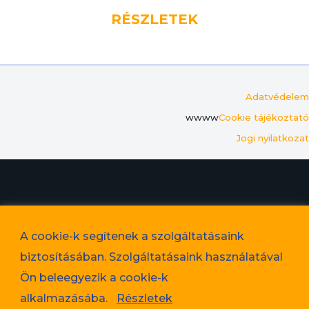
RÉSZLETEK
Adatvédelem
wwww
Cookie tájékoztató
Jogi nyilatkozat
© 2023. Favorit Lakópark Kft. – A képek illusztrációk!
A cookie-k segítenek a szolgáltatásaink
Adatvédelem
biztosításában. Szolgáltatásaink használatával
Cookie tájékoztató
Ön beleegyezik a cookie-k
Jogi nyilatkozat
alkalmazásába.
Részletek