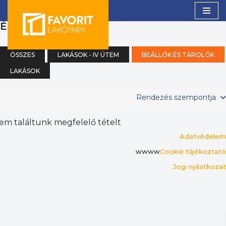
(0)
ÉK
Skip
to
content
ÖSSZES
LAKÁSOK - IV ÜTEM
BEÁLLÓK ÉS TÁROLÓK
LAKÁSOK
Rendezés szempontja
em találtunk megfelelő tételt
Adatvédelem
wwww
Cookie tájékoztató
Jogi nyilatkozat