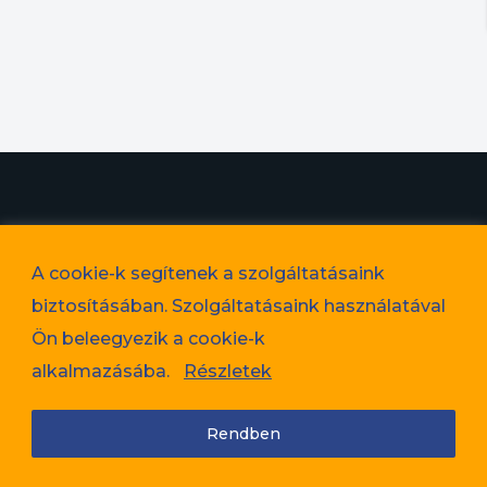
© 2023. Favorit Lakópark Kft. – A képek illusztrációk!
A cookie-k segítenek a szolgáltatásaink
Adatvédelem
biztosításában. Szolgáltatásaink használatával
Cookie tájékoztató
Ön beleegyezik a cookie-k
Jogi nyilatkozat
alkalmazásába.
Részletek
Rendben