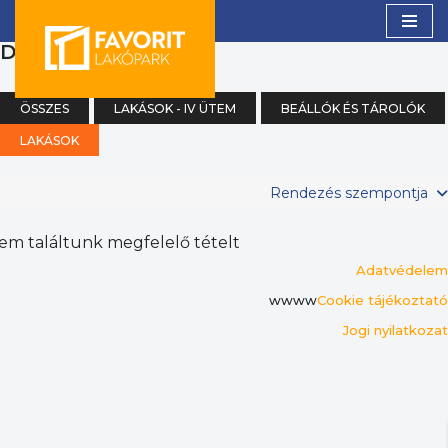
(0)
DK - D - DNY
Skip
to
content
ÖSSZES
LAKÁSOK - IV ÜTEM
BEÁLLÓK ÉS TÁROLÓK
LAKÁSOK
Rendezés szempontja
em találtunk megfelelő tételt
Adatvédelem
wwww
Cookie tájékoztató
Jogi nyilatkozat