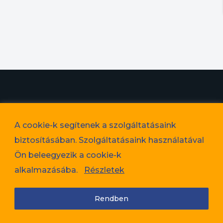
© 2023. Favorit Lakópark Kft. – A képek illusztrációk!
A cookie-k segítenek a szolgáltatásaink
Adatvédelem
biztosításában. Szolgáltatásaink használatával
Cookie tájékoztató
Ön beleegyezik a cookie-k
Jogi nyilatkozat
alkalmazásába.
Részletek
Rendben