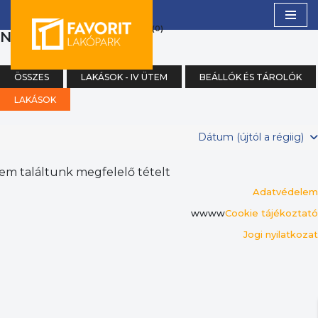
(0)
NAPPALI + 2 SZOBA
Skip
to
content
ÖSSZES
LAKÁSOK - IV ÜTEM
BEÁLLÓK ÉS TÁROLÓK
LAKÁSOK
Dátum (újtól a régiig)
em találtunk megfelelő tételt
Adatvédelem
wwww
Cookie tájékoztató
Jogi nyilatkozat