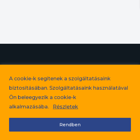
© 2023. Favorit Lakópark Kft. – A képek illusztrációk!
A cookie-k segítenek a szolgáltatásaink
Adatvédelem
biztosításában. Szolgáltatásaink használatával
Cookie tájékoztató
Ön beleegyezik a cookie-k
Jogi nyilatkozat
alkalmazásába.
Részletek
Rendben