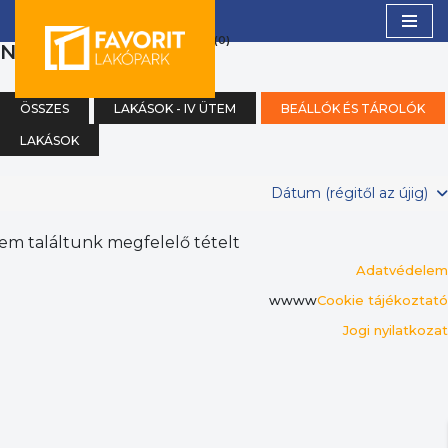
(0)
NAPPALI + 2 SZOBA
Skip
to
content
ÖSSZES
LAKÁSOK - IV ÜTEM
BEÁLLÓK ÉS TÁROLÓK
LAKÁSOK
Dátum (régitől az újig)
em találtunk megfelelő tételt
Adatvédelem
wwww
Cookie tájékoztató
Jogi nyilatkozat