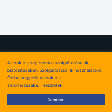
© 2023. Favorit Lakópark Kft. – A képek illusztrációk!
A cookie-k segítenek a szolgáltatásaink
Adatvédelem
biztosításában. Szolgáltatásaink használatával
Cookie tájékoztató
Ön beleegyezik a cookie-k
Jogi nyilatkozat
alkalmazásába.
Részletek
Rendben