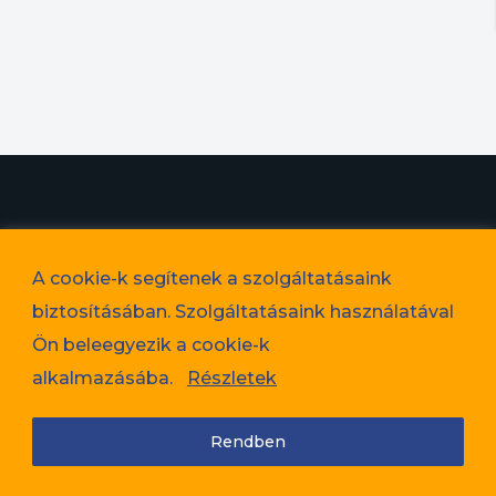
© 2023. Favorit Lakópark Kft. – A képek illusztrációk!
A cookie-k segítenek a szolgáltatásaink
Adatvédelem
biztosításában. Szolgáltatásaink használatával
Cookie tájékoztató
Ön beleegyezik a cookie-k
Jogi nyilatkozat
alkalmazásába.
Részletek
Rendben