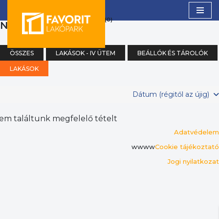
(0)
NAPPALI + 2 SZOBA
Skip
to
content
ÖSSZES
LAKÁSOK - IV ÜTEM
BEÁLLÓK ÉS TÁROLÓK
LAKÁSOK
Dátum (régitől az újig)
em találtunk megfelelő tételt
Adatvédelem
wwww
Cookie tájékoztató
Jogi nyilatkozat