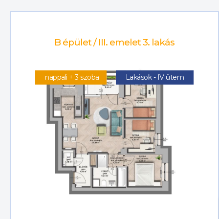
B épület / III. emelet 3. lakás
nappali + 3 szoba
Lakások - IV ütem