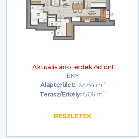
Aktuális árról érdeklődjön!
ÉNY
2
Alapterület:
64.64 m
2
6.06 m
Terasz/Erkély:
RÉSZLETEK