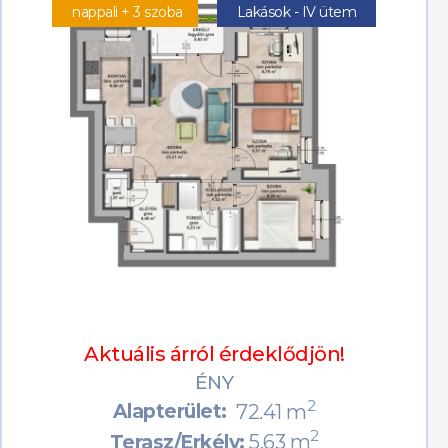
nappali + 3 szoba
Lakások - IV ütem
Aktuális árról érdeklődjön!
ÉNY
2
Alapterület:
72.41 m
2
5.63 m
Terasz/Erkély: