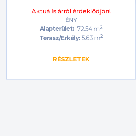
Aktuális árról érdeklődjön!
ÉNY
2
Alapterület:
72.54 m
2
5.63 m
Terasz/Erkély:
RÉSZLETEK