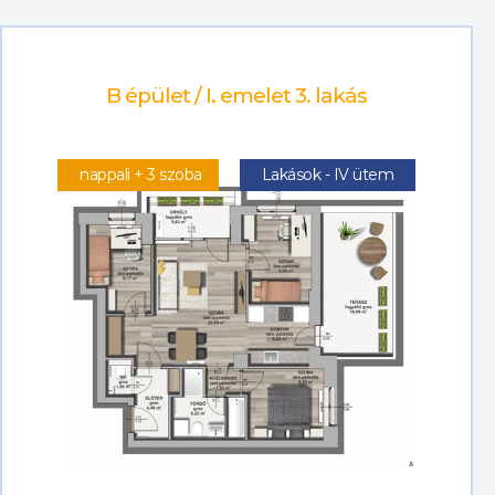
B épület / I. emelet 3. lakás
nappali + 3 szoba
Lakások - IV ütem