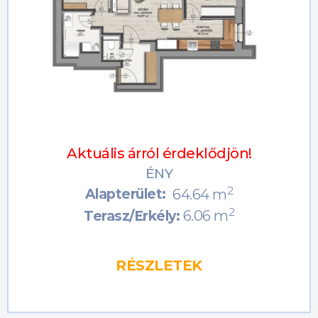
Aktuális árról érdeklődjön!
ÉNY
2
Alapterület:
64.64 m
2
6.06 m
Terasz/Erkély:
RÉSZLETEK