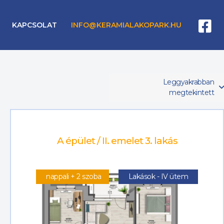
KAPCSOLAT
INFO@KERAMIALAKOPARK.HU
Leggyakrabban
megtekintett
A épület / II. emelet 3. lakás
nappali + 2 szoba
Lakások - IV ütem