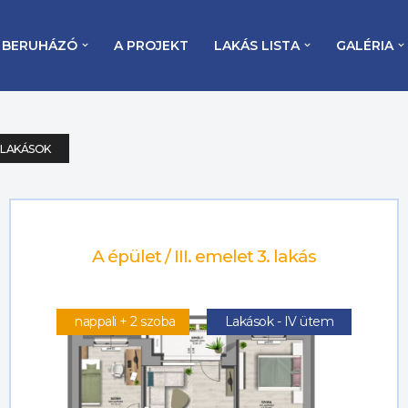
BERUHÁZÓ
A PROJEKT
LAKÁS LISTA
GALÉRIA
LAKÁSOK
A épület / III. emelet 3. lakás
nappali + 2 szoba
Lakások - IV ütem