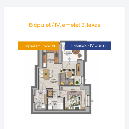
B épület / IV. emelet 3. lakás
nappali + 1 szoba
Lakások - IV ütem