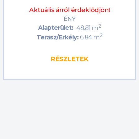
Aktuális árról érdeklődjön!
ÉNY
2
Alapterület:
48.81 m
2
6.84 m
Terasz/Erkély:
RÉSZLETEK