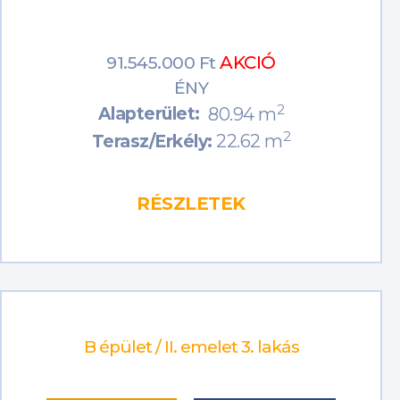
AKCIÓ
91.545.000 Ft
ÉNY
2
Alapterület:
80.94 m
2
22.62 m
Terasz/Erkély:
RÉSZLETEK
B épület / II. emelet 3. lakás