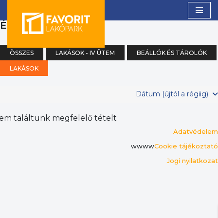
(0)
ÉNY
Skip
to
content
ÖSSZES
LAKÁSOK - IV ÜTEM
BEÁLLÓK ÉS TÁROLÓK
LAKÁSOK
Dátum (újtól a régiig)
em találtunk megfelelő tételt
Adatvédelem
wwww
Cookie tájékoztató
Jogi nyilatkozat