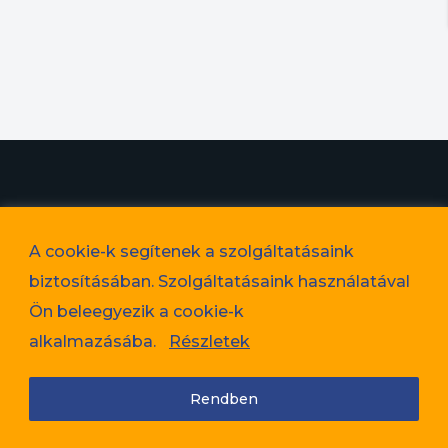
© 2023. Favorit Lakópark Kft. – A képek illusztrációk!
A cookie-k segítenek a szolgáltatásaink
Adatvédelem
biztosításában. Szolgáltatásaink használatával
Cookie tájékoztató
Ön beleegyezik a cookie-k
Jogi nyilatkozat
alkalmazásába.
Részletek
Rendben