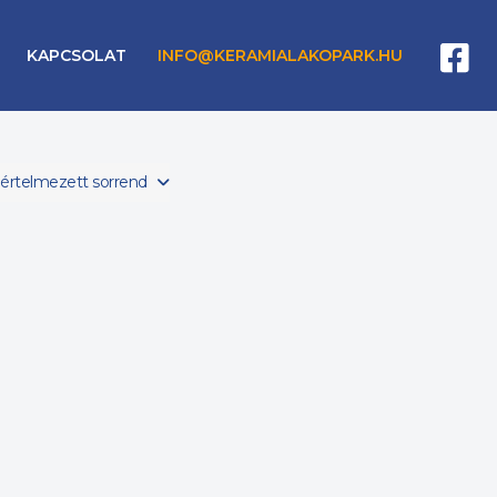
KAPCSOLAT
INFO@KERAMIALAKOPARK.HU
pértelmezett sorrend