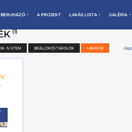
BERUHÁZÓ
A PROJEKT
LAKÁS LISTA
GALÉRIA
(1)
 ÉK
Ala
K - IV ÜTEM
BEÁLLÓK ÉS TÁROLÓK
LAKÁSOK
IV.
.
V