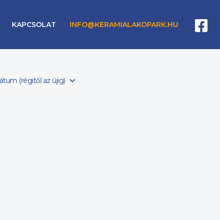
KAPCSOLAT
INFO@KERAMIALAKOPARK.HU
tum (régitől az újig)