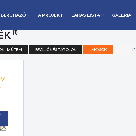
BERUHÁZÓ
A PROJEKT
LAKÁS LISTA
GALÉRIA
(1)
 ÉK
Dá
K - IV ÜTEM
BEÁLLÓK ÉS TÁROLÓK
LAKÁSOK
IV.
.
V