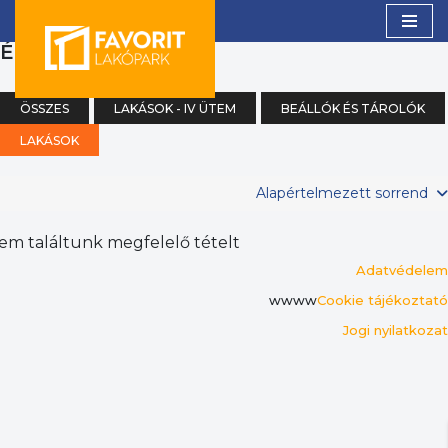
(0)
ÉK
Skip
to
content
ÖSSZES
LAKÁSOK - IV ÜTEM
BEÁLLÓK ÉS TÁROLÓK
LAKÁSOK
Alapértelmezett sorrend
em találtunk megfelelő tételt
Adatvédelem
wwww
Cookie tájékoztató
Jogi nyilatkozat