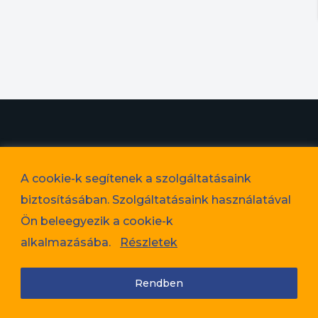
© 2023. Favorit Lakópark Kft. – A képek illusztrációk!
A cookie-k segítenek a szolgáltatásaink
Adatvédelem
biztosításában. Szolgáltatásaink használatával
Cookie tájékoztató
Ön beleegyezik a cookie-k
Jogi nyilatkozat
alkalmazásába.
Részletek
Rendben