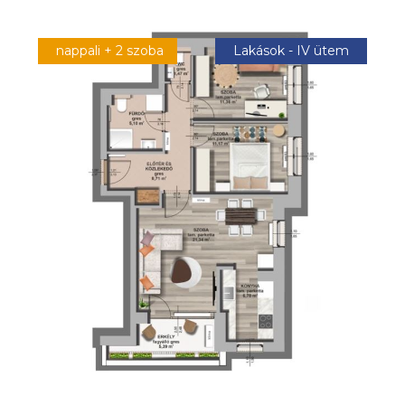
nappali + 2 szoba
Lakások - IV ütem