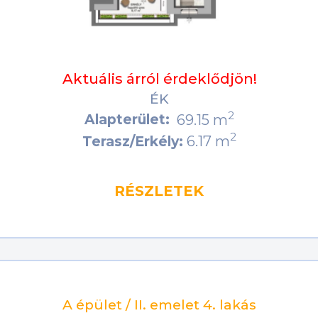
Aktuális árról érdeklődjön!
ÉK
2
Alapterület:
69.15 m
2
6.17 m
Terasz/Erkély:
RÉSZLETEK
A épület / II. emelet 4. lakás