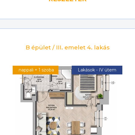
B épület / III. emelet 4. lakás
nappali + 1 szoba
Lakások - IV ütem