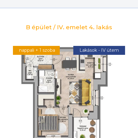
B épület / IV. emelet 4. lakás
nappali + 1 szoba
Lakások - IV ütem