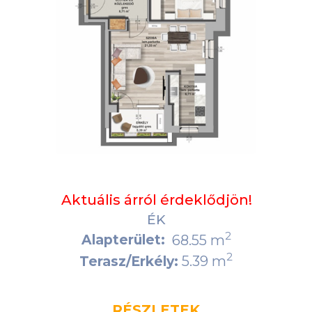
Aktuális árról érdeklődjön!
ÉK
2
Alapterület:
68.55 m
2
5.39 m
Terasz/Erkély:
RÉSZLETEK