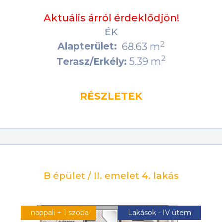
Aktuális árról érdeklődjön!
ÉK
2
Alapterület:
68.63 m
2
5.39 m
Terasz/Erkély:
RÉSZLETEK
B épület / II. emelet 4. lakás
nappali + 1 szoba
Lakások - IV ütem