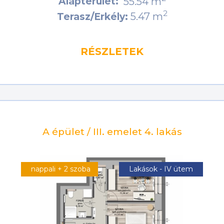
Alapterület:
55.54 m
2
5.47 m
Terasz/Erkély:
RÉSZLETEK
A épület / III. emelet 4. lakás
nappali + 2 szoba
Lakások - IV ütem