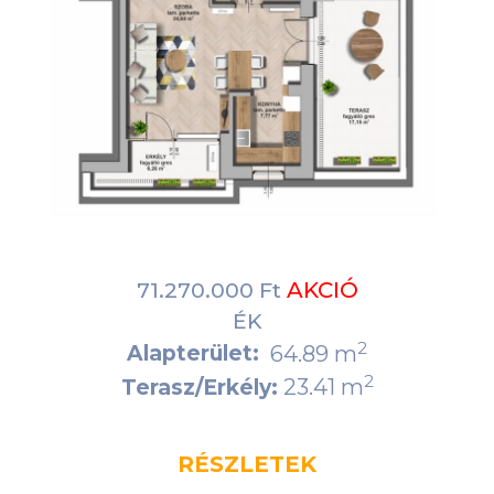
AKCIÓ
71.270.000 Ft
ÉK
2
Alapterület:
64.89 m
2
23.41 m
Terasz/Erkély:
RÉSZLETEK