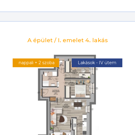
A épület / I. emelet 4. lakás
nappali + 2 szoba
Lakások - IV ütem