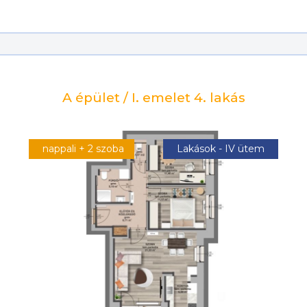
A épület / I. emelet 4. lakás
nappali + 2 szoba
Lakások - IV ütem