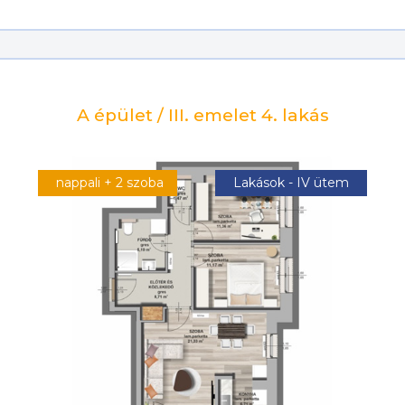
A épület / III. emelet 4. lakás
nappali + 2 szoba
Lakások - IV ütem