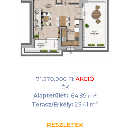
AKCIÓ
71.270.000 Ft
ÉK
2
Alapterület:
64.89 m
2
23.41 m
Terasz/Erkély:
RÉSZLETEK