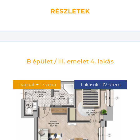
RÉSZLETEK
B épület / III. emelet 4. lakás
nappali + 1 szoba
Lakások - IV ütem