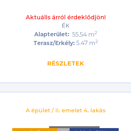
Aktuális árról érdeklődjön!
ÉK
2
Alapterület:
55.54 m
2
5.47 m
Terasz/Erkély:
RÉSZLETEK
A épület / II. emelet 4. lakás