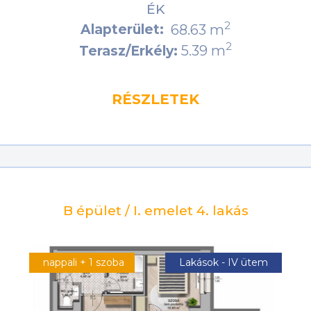
ÉK
2
Alapterület:
68.63 m
2
5.39 m
Terasz/Erkély:
RÉSZLETEK
B épület / I. emelet 4. lakás
nappali + 1 szoba
Lakások - IV ütem