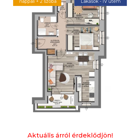
nappali + 2 szoba
Lakások - IV ütem
Aktuális árról érdeklődjön!