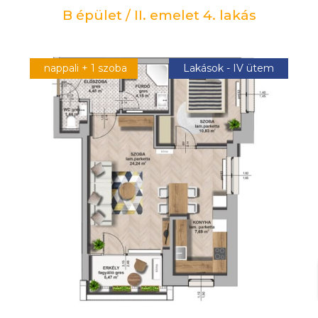
B épület / II. emelet 4. lakás
nappali + 1 szoba
Lakások - IV ütem