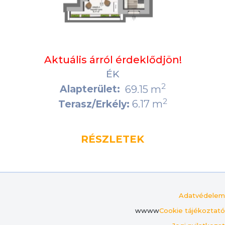
Aktuális árról érdeklődjön!
ÉK
2
Alapterület:
69.15 m
2
6.17 m
Terasz/Erkély:
RÉSZLETEK
Adatvédelem
wwww
Cookie tájékoztató