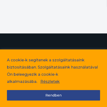
© 2023. Favorit Lakópark Kft. – A képek illusztrációk!
A cookie-k segítenek a szolgáltatásaink
Adatvédelem
biztosításában. Szolgáltatásaink használatával
Cookie tájékoztató
Ön beleegyezik a cookie-k
Jogi nyilatkozat
alkalmazásába.
Részletek
Rendben