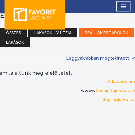
(0)
ÉK
Skip
to
content
ÖSSZES
LAKÁSOK - IV ÜTEM
BEÁLLÓK ÉS TÁROLÓK
LAKÁSOK
Leggyakrabban megtekintett
em találtunk megfelelő tételt
Adatvédelem
wwww
Cookie tájékoztató
Jogi nyilatkozat