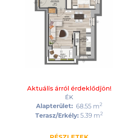
Aktuális árról érdeklődjön!
ÉK
2
Alapterület:
68.55 m
2
5.39 m
Terasz/Erkély:
RÉSZLETEK