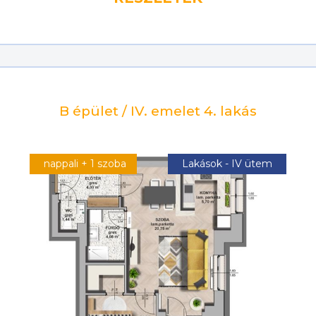
B épület / IV. emelet 4. lakás
nappali + 1 szoba
Lakások - IV ütem