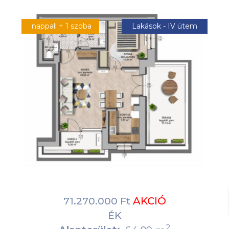
nappali + 1 szoba
Lakások - IV ütem
AKCIÓ
71.270.000 Ft
ÉK
2