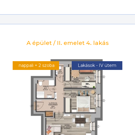
A épület / II. emelet 4. lakás
nappali + 2 szoba
Lakások - IV ütem