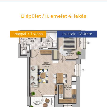
B épület / II. emelet 4. lakás
nappali + 1 szoba
Lakások - IV ütem