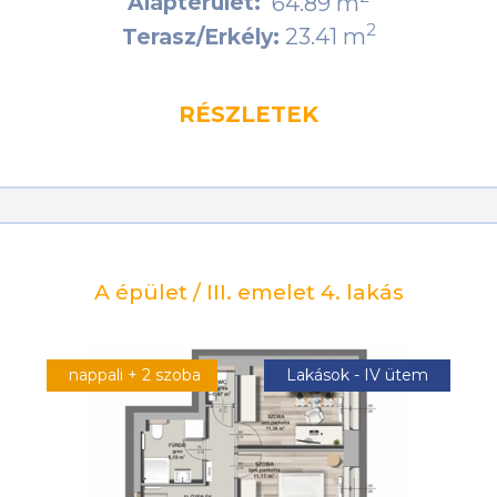
Alapterület:
64.89 m
2
23.41 m
Terasz/Erkély:
RÉSZLETEK
A épület / III. emelet 4. lakás
nappali + 2 szoba
Lakások - IV ütem