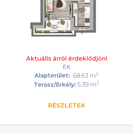
Aktuális árról érdeklődjön!
ÉK
2
Alapterület:
68.63 m
2
5.39 m
Terasz/Erkély:
RÉSZLETEK