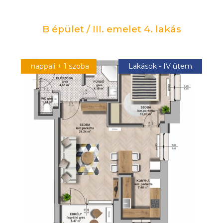
B épület / III. emelet 4. lakás
nappali + 1 szoba
Lakások - IV ütem