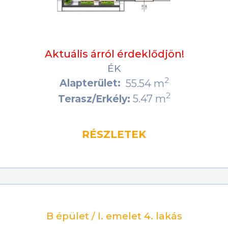
Aktuális árról érdeklődjön!
ÉK
2
Alapterület:
55.54 m
2
5.47 m
Terasz/Erkély:
RÉSZLETEK
B épület / I. emelet 4. lakás