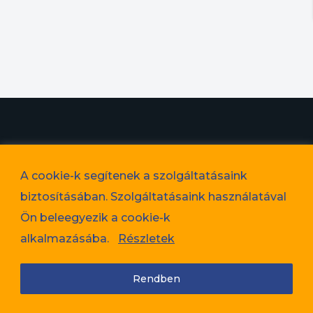
© 2023. Favorit Lakópark Kft. – A képek illusztrációk!
A cookie-k segítenek a szolgáltatásaink
Adatvédelem
biztosításában. Szolgáltatásaink használatával
Cookie tájékoztató
Ön beleegyezik a cookie-k
Jogi nyilatkozat
alkalmazásába.
Részletek
Rendben