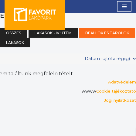
(0)
ÉK
Skip
to
content
ÖSSZES
LAKÁSOK - IV ÜTEM
BEÁLLÓK ÉS TÁROLÓK
LAKÁSOK
Dátum (újtól a régiig)
em találtunk megfelelő tételt
Adatvédelem
wwww
Cookie tájékoztató
Jogi nyilatkozat