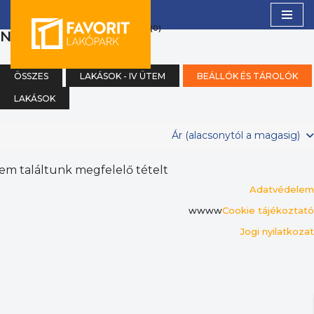
(0)
NAPPALI + 3 SZOBA
Skip
to
content
ÖSSZES
LAKÁSOK - IV ÜTEM
BEÁLLÓK ÉS TÁROLÓK
LAKÁSOK
Ár (alacsonytól a magasig)
em találtunk megfelelő tételt
Adatvédelem
wwww
Cookie tájékoztató
Jogi nyilatkozat