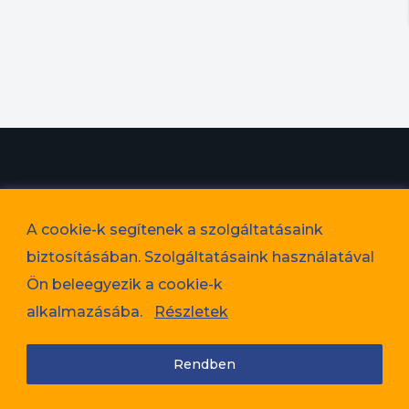
© 2023. Favorit Lakópark Kft. – A képek illusztrációk!
A cookie-k segítenek a szolgáltatásaink
Adatvédelem
biztosításában. Szolgáltatásaink használatával
Cookie tájékoztató
Ön beleegyezik a cookie-k
Jogi nyilatkozat
alkalmazásába.
Részletek
Rendben