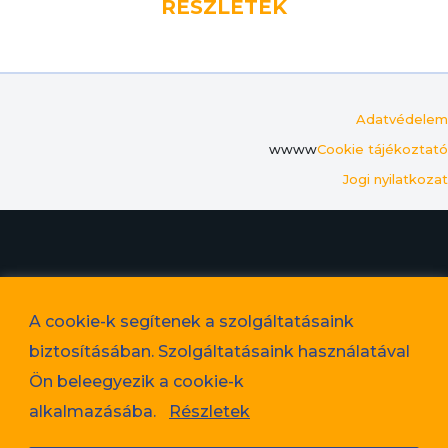
RÉSZLETEK
Adatvédelem
wwww
Cookie tájékoztató
Jogi nyilatkozat
© 2023. Favorit Lakópark Kft. – A képek illusztrációk!
A cookie-k segítenek a szolgáltatásaink
Adatvédelem
biztosításában. Szolgáltatásaink használatával
Cookie tájékoztató
Ön beleegyezik a cookie-k
Jogi nyilatkozat
alkalmazásába.
Részletek