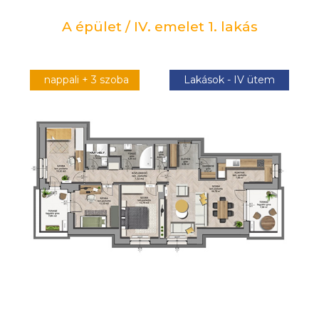
A épület / IV. emelet 1. lakás
nappali + 3 szoba
Lakások - IV ütem