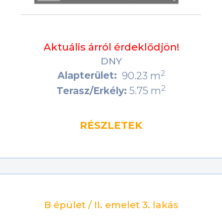
Aktuális árról érdeklődjön!
DNY
2
Alapterület:
90.23 m
2
5.75 m
Terasz/Erkély:
RÉSZLETEK
B épület / II. emelet 3. lakás