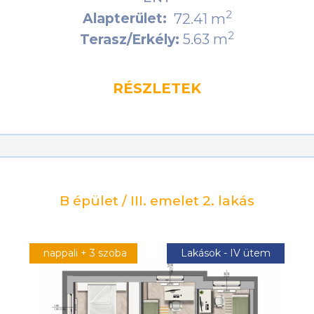
2
Alapterület:
72.41 m
2
5.63 m
Terasz/Erkély:
RÉSZLETEK
B épület / III. emelet 2. lakás
nappali + 3 szoba
Lakások - IV ütem