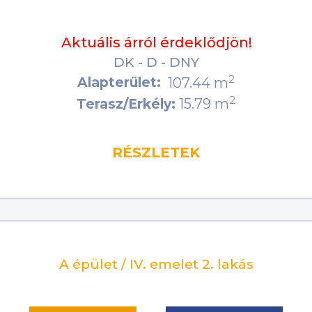
Aktuális árról érdeklődjön!
DK - D - DNY
2
Alapterület:
107.44 m
2
15.79 m
Terasz/Erkély:
RÉSZLETEK
A épület / IV. emelet 2. lakás