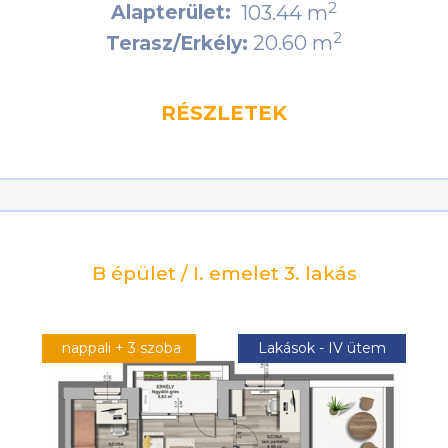
2
Alapterület:
103.44 m
2
20.60 m
Terasz/Erkély:
RÉSZLETEK
B épület / I. emelet 3. lakás
nappali + 3 szoba
Lakások - IV ütem