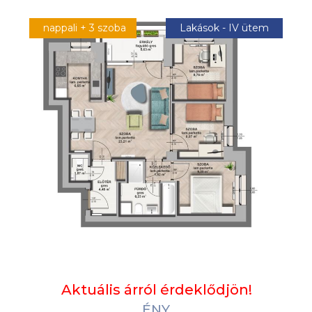
nappali + 3 szoba
Lakások - IV ütem
Aktuális árról érdeklődjön!
ÉNY