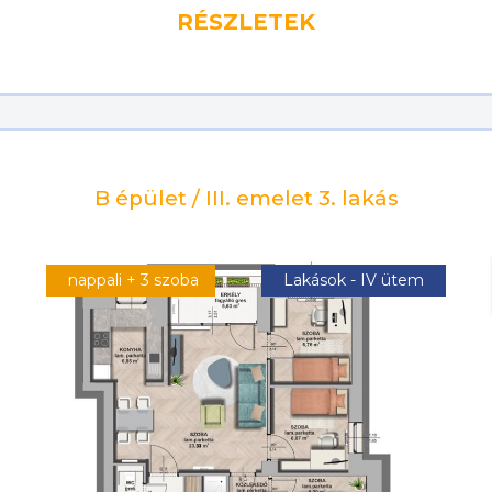
RÉSZLETEK
B épület / III. emelet 3. lakás
nappali + 3 szoba
Lakások - IV ütem