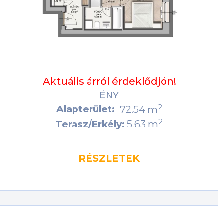
Aktuális árról érdeklődjön!
ÉNY
2
Alapterület:
72.54 m
2
5.63 m
Terasz/Erkély:
RÉSZLETEK