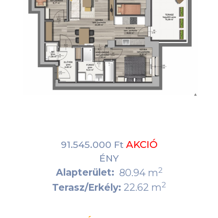
AKCIÓ
91.545.000 Ft
ÉNY
2
Alapterület:
80.94 m
2
22.62 m
Terasz/Erkély: