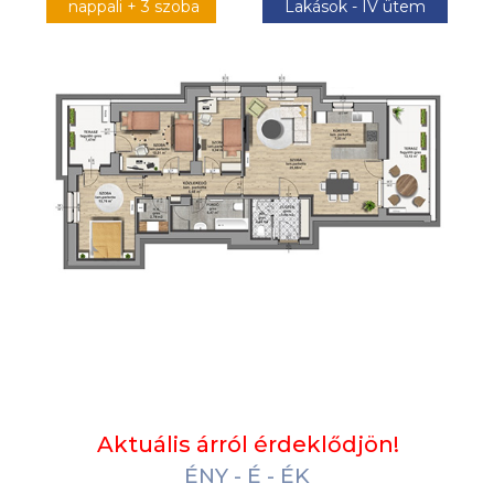
nappali + 3 szoba
Lakások - IV ütem
Aktuális árról érdeklődjön!
ÉNY - É - ÉK