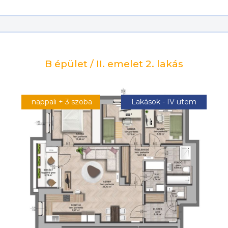
B épület / II. emelet 2. lakás
nappali + 3 szoba
Lakások - IV ütem